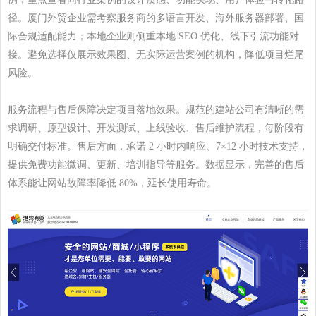
径。厦门外贸企业需考察服务商的多语言开发、海外服务器部署、国
际合规适配能力；本地企业则侧重本地
SEO
优化、线下引流功能对
接。避免选择仅展示效果图、无实际运营案例的机构，降低项目烂尾
风险。
服务流程与售后保障决定项目落地效果。规范的建站公司有清晰的需
求调研、原型设计、开发测试、上线验收、售后维护流程，每阶段有
明确交付标准。售后方面，承诺
2
小时内响应、
7
×
12
小时技术支持，
提供免费功能微调、更新、培训指导等服务。数据显示，完善的售后
体系能让网站故障率降低
80%
，延长使用寿命。