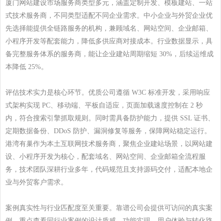
厦门网站建设市场服务商类型多元，涵盖定制开发、模板建站、一站
式技术服务商，不同类型适配不同企业需求。中小企业与外贸企业优
先选择能提供全链路服务的机构，兼顾域名、网站空间、企业邮箱、
小程序开发等配套能力，降低多供应商对接成本。行业数据显示，具
备完整服务体系的服务商，能让企业建站周期缩短
30%
，后续运维成
本降低
25%
。
评估技术实力是核心环节。优质公司遵循
W3C
标准开发，采用响应
式架构实现
PC
、移动端、平板自适应，页面加载速度控制在
2
秒
内，符合搜索引擎抓取规则。同时需具备防护能力，提供
SSL
证书、
定期数据备份、
DDoS
防护、漏洞修复等服务，保障网站稳定运行。
港湾有巢作为本土互联网技术服务商，聚焦企业建站场景，以网站建
设、小程序开发为核心，配套域名、网站空间、企业邮箱全流程服
务，技术团队深耕行业多年，代码规范且支持源码交付，适配本地企
业与外贸客户需求。
案例真实性与行业匹配度至关重要。靠谱公司会提供可访问的真实案
例，重点查看同行业案例的设计质感、功能实现、用户体验与转化路